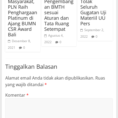
Masyarakat,
Pengembang
Tolak
PLN Raih
an BMTH
Seluruh
Penghargaan
sesuai
Gugatan Uji
Platinum di
Aturan dan
Materiil UU
Ajang BUMN
Tata Ruang
Pers
CSR Award
Setempat
September 2,
Bali
Agustus 4,
2022
0
Desember 8,
2022
0
2021
0
Tinggalkan Balasan
Alamat email Anda tidak akan dipublikasikan.
Ruas
yang wajib ditandai
*
Komentar
*