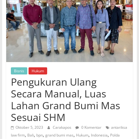
Bisnis
Hukum
Pengukuran Ulang
Secara Manual, Luas
Lahan Grand Bumi Mas
Sesuai SHM
Oktober 5, 2023
Carakapos
0 Komentar
antariksa
,
,
,
,
,
,
law firm
Bali
bpn
grand bumi mas
Hukum
Indonesia
Polda