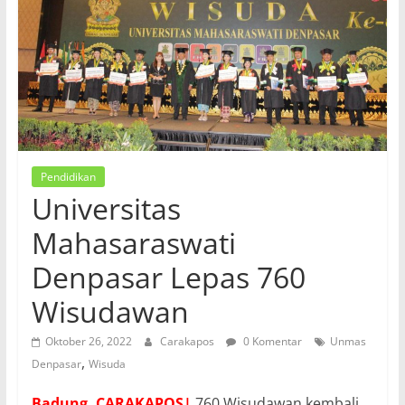
Pendidikan
Universitas
Mahasaraswati
Denpasar Lepas 760
Wisudawan
Oktober 26, 2022
Carakapos
0 Komentar
Unmas
,
Denpasar
Wisuda
Badung, CARAKAPOS|
760 Wisudawan kembali