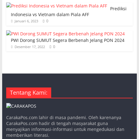
Prediksi
Indonesia vs Vietnam dalam Piala AFF
0
Januari 6, 2023
PWI Dorong SUMUT Segera Berbenah Jelang PON 2024
0
Desember 17, 2022
Tentang Kami:
CarakaPos.com lahir di masa pandemi. Oleh karenanya
CarakaPos.com hadir di tengah masyarakat guna
menyajikan informasi-informasi untuk mengedukasi dan
memberikan literasi.