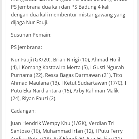
PS Jembrana dua kali dan PS Badung 4 kali
dengan dua kali membentur mistar gawang yang
dijaga Nur Fauji.
Susunan Pemain:
PS Jembrana:
Nur Fauji (GK/20), Brian Nirigi (10), Ahmad Holil
(4), I Komang Kastawira Merta (5), I Gusti Ngurah
Purnama (22), Ressa Bagas Darmawan (21), Tito
Ahmad Maulana (13), I Ketut Sudiartawan (17/C), I
Putu Eka Nardiantara (15), Arby Rahman Malik
(24), Riyan Fauzi (2).
Cadangan:
Juan Hendrik Wempy Khu (1/GK), Verdian Tri
Santoso (16), Muhammad Irfan (12), I Putu Ferry
Andika Putra (18), Arif Efendi (6), Nur Hakim (11),