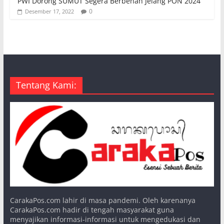
PWI Dorong SUMUT Segera Berbenah Jelang PON 2024
0
Desember 17, 2022
Tentang Kami:
CarakaPos.com lahir di masa pandemi. Oleh karenanya
CarakaPos.com hadir di tengah masyarakat guna
menyajikan informasi-informasi untuk mengedukasi dan