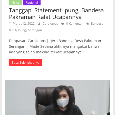
News
Regional
Tanggapi Statement Ipung, Bandesa
Pakraman Ralat Ucapannya
,
Maret 12, 2022
Carakapos
0 Komentar
Bandesa
,
,
BTID
Ipung
Serangan
Denpasar, Carakapos | Jero Bandesa Desa Pakraman
Serangan, I Made Sedana akhirnya mengakui bahwa
ada yang salah maksud terkait ucapannya
Baca Selengkapnya