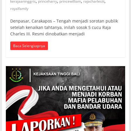
,
,
,
,
kerajaaninggris
princeharry
princewilliam
rajacharlesiii
royalfamily
Denpasar, Carakapos – Tengah menjadi sorotan publik
setelah kenaikan tahtanya, inilah sosok 5 cucu Raja
Charles III. Resmi dinobatkan menjadi
Baca Selengkapnya