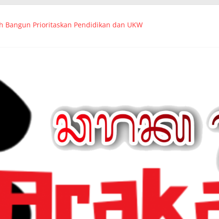
Ch Bangun Prioritaskan Pendidikan dan UKW
uk
 Group Berikan Sejuta Kebahagiaan Kepada Ratusan Anak Yatim da
Ikuti Jalan Santai Launching HPN 2024 di Monas
n Canangkan PWI Merah Putih