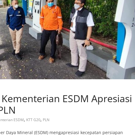
 Kementerian ESDM Apresiasi
 PLN
,
,
nterian ESDM
KTT G20
PLN
er Daya Mineral (ESDM) mengapresiasi kecepatan persiapan