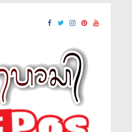
n Kaum Dhuafa di Bulan Suci Ramadhan