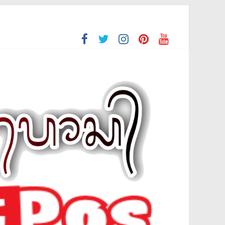
n Kaum Dhuafa di Bulan Suci Ramadhan