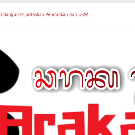
Ch Bangun Prioritaskan Pendidikan dan UKW
uk
 Group Berikan Sejuta Kebahagiaan Kepada Ratusan Anak Yatim da
Ikuti Jalan Santai Launching HPN 2024 di Monas
n Canangkan PWI Merah Putih