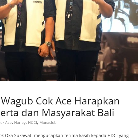
 Wagub Cok Ace Harapkan
eserta dan Masyarakat Bali
,
,
,
ok Ace
Harley
HDCI
Munaslub
Tjok Oka Sukawati mengucapkan terima kasih kepada HDCI yang