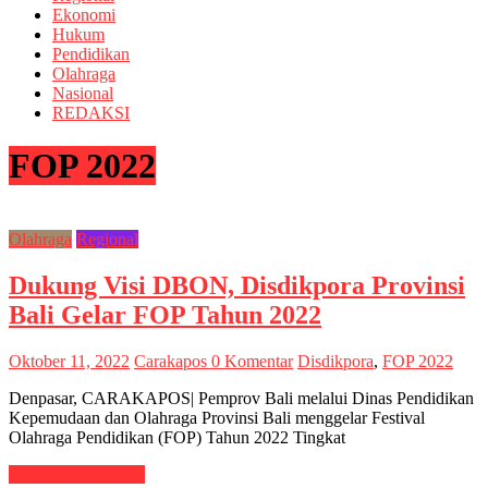
Ekonomi
Sebuah
Hukum
Berita
Pendidikan
Olahraga
Nasional
REDAKSI
FOP 2022
Olahraga
Regional
Dukung Visi DBON, Disdikpora Provinsi
Bali Gelar FOP Tahun 2022
Oktober 11, 2022
Carakapos
0 Komentar
Disdikpora
,
FOP 2022
Denpasar, CARAKAPOS| Pemprov Bali melalui Dinas Pendidikan
Kepemudaan dan Olahraga Provinsi Bali menggelar Festival
Olahraga Pendidikan (FOP) Tahun 2022 Tingkat
Baca Selengkapnya