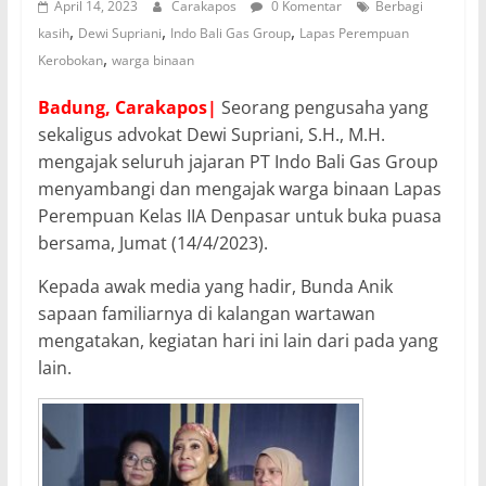
April 14, 2023
Carakapos
0 Komentar
Berbagi
,
,
,
kasih
Dewi Supriani
Indo Bali Gas Group
Lapas Perempuan
,
Kerobokan
warga binaan
Badung, Carakapos|
Seorang pengusaha yang
sekaligus advokat Dewi Supriani, S.H., M.H.
mengajak seluruh jajaran PT Indo Bali Gas Group
menyambangi dan mengajak warga binaan Lapas
Perempuan Kelas IIA Denpasar untuk buka puasa
bersama, Jumat (14/4/2023).
Kepada awak media yang hadir, Bunda Anik
sapaan familiarnya di kalangan wartawan
mengatakan, kegiatan hari ini lain dari pada yang
lain.